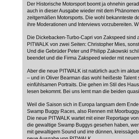
Der Historische Motorsport boomt ja ohnehin gerad
auch in dieser Ausgabe wieder mit dem Phänomen, 
zeitgemäßen Motorsports. Die wohl bekannteste de
ihre Moderationen und Interviews vorzubereiten. Wie
Die Dickebacken-Turbo-Capri von Zakspeed sind a
PITWALK von zwei Seiten: Christopher Mies, sonst
Und die Gebrüder Peter und Philipp Zakowski schil
beendet und die Firma Zakspeed wieder mit neuem 
Aber die neue PITWALK ist natürlich auch im aktuel
– und in Oliver Bearman das wohl heißeste Talent 
einfühlsamen Portraits. Die gehen im Stil des Hau
lesen bekommt. Bei uns lernt man die beiden quasi
Weil die Saison sich in Europa langsam dem Ende n
Swamp Buggy Races, also Rennen mit Moorbuggys in
Die neue PITWALK wartet mit einer Reportage von 
die gewaltige Swamp Buggys gesehen haben, wenn m
mit gewaltigem Sound und irre dünnen, kreissägebla
neue Ausgabe von PITWALK.