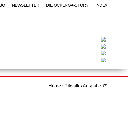
BO
NEWSLETTER
DIE OCKENGA-STORY
INDEX
BLOG
PITQUIZ
PITLIVE
YOUTUBE
Home
›
Pitwalk
›
Ausgabe 79