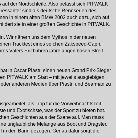
s auf der Nordschleife. Also befasst sich PITWALK
ressanter sind als deutsche Rennserien des
nnen in einem alten BMW 2002 auch dazu, sich auf
childert sie in einer großen Geschichte in PITWALK.
in. Wir nähern uns dem Mythos in der neuen
einen Tracktest eines solchen Zakspeed-Capri.
res Vaters Erich ihren jahrelangen bösen Streit
 hat in Oscar Piastri einen neuen Grand Prix-Sieger
uen PITWALK am Start – mit jeweils ausgiebigen,
et oder anderen Medien über Piastri und Bearman zu
earbeitet, als Tipp für die Vorweihnachtszeit.
 und Exotischste, was der Sport zu bieten hat.
ischen Geschichten aus der Szene auf. Man muss
ine unglaubliche Melange aus Boot und Dragster,
oll in den Bann gezogen. Genau dafür sorgt die