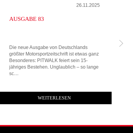
26.11.2025
AUSGABE 83
A
Die neue Ausgabe von Deutschlands
De
größter Motorsportzeitschrift ist etwas ganz
au
Besonderes: PITWALK feiert sein 15-
vo
jähriges Bestehen. Unglaublich – so lange
de
sc…
F
WEITERLESEN