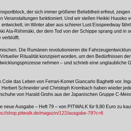
portblock, der sich immer größerer Beliebtheit erfreut, zeigen
n Veranstaltungen funktioniert. Und wir stellen Heikki Huusko 
twickelt, im Winter aber aus schierer Lust Eisspeedway fährt 
ki Ala-Riihimäki, der dem Tod von der Schippe sprang und in s
erblüfft.
mischen. Die Rumänen revolutionieren die Fahrzeugentwicklung f
rtueller Ritualität konzipiert worden, um den Bedürfnissen de
ntwicklungsprozesse nehmen – und schrieb eine unglaubliche G
 Cole das Leben von Ferrari-Komet Giancarlo Baghetti vor. Inga
. Herbert Schneider und Christoph Krombach haben wieder jede
rschuhe von Harald Grohs aus der Japanischen Gruppe C-Meiste
ie neue Ausgabe – Heft 79 – von PITWALK für 9,80 Euro zu kaufe
ps://shop.pitwalk.de/magazin/122/ausgabe-79?c=6