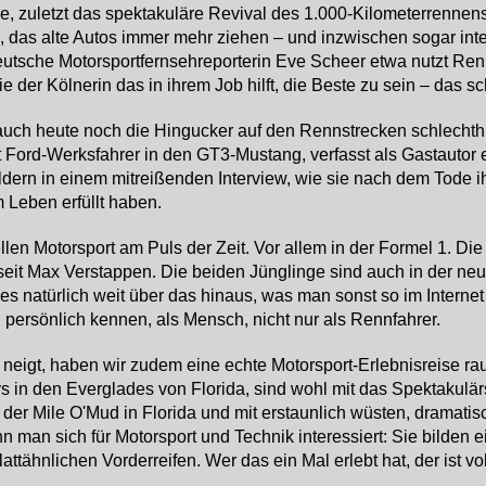
e, zuletzt das spektakuläre Revival des 1.000-Kilometerrennen
das alte Autos immer mehr ziehen – und inzwischen sogar inte
utsche Motorsportfernsehreporterin Eve Scheer etwa nutzt Re
 der Kölnerin das in ihrem Job hilft, die Beste zu sein – das s
uch heute noch die Hingucker auf den Rennstrecken schlechth
 Ford-Werksfahrer in den GT3-Mustang, verfasst als Gastautor 
dern in einem mitreißenden Interview, wie sie nach dem Tode ih
Leben erfüllt haben.
len Motorsport am Puls der Zeit. Vor allem in der Formel 1. Die
seit Max Verstappen. Die beiden Jünglinge sind auch in der ne
ses natürlich weit über das hinaus, was man sonst so im Intern
 persönlich kennen, als Mensch, nicht nur als Rennfahrer.
eigt, haben wir zudem eine echte Motorsport-Erlebnisreise rausg
 den Everglades von Florida, sind wohl mit das Spektakulärste
der Mile O'Mud in Florida und mit erstaunlich wüsten, dramat
an sich für Motorsport und Technik interessiert: Sie bilden e
ttähnlichen Vorderreifen. Wer das ein Mal erlebt hat, der ist v