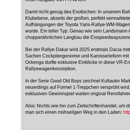
Damit nicht genug des Exotischen: In unserem Bahns
Klubebene, abseits der großen, perfekt vermarktete
Aufhängungen der Toyota Yaris-Rallye-WM-Wagen en
wurde. Ein toller Typ. Genau wie sein Landsmann A
chopperähnlichen Langbau die Eisspeedwayszene v
Bei der Rallye Dakar wird 2025 erstmals Dacia mit
Sachen Cockpitergonomie und Karosserieform mit Vi
Ockenga durfte exklusive Einblicke in diese VR-E
Rallyewagenkonzeption.
In der Serie Good Old Boys zeichnet Kultautor Mark
neuerdings auf Formel 1-Treppchen versprüht wird
exklusiven Gewinnspiel warten original Rennfahre
Also: Nichts wie hin zum Zeitschriftenhandel, um d
man sich einen mühseligen Weg in den Laden:
htt