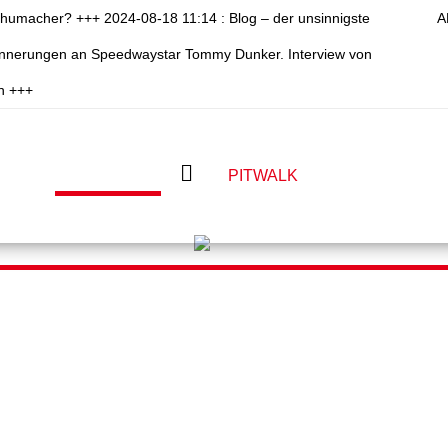
chumacher? +++ 2024-08-18 11:14 : Blog – der unsinnigste
A
rinnerungen an Speedwaystar Tommy Dunker. Interview von
n +++
PITSHOP
PITWALK
PITCAST
PIT