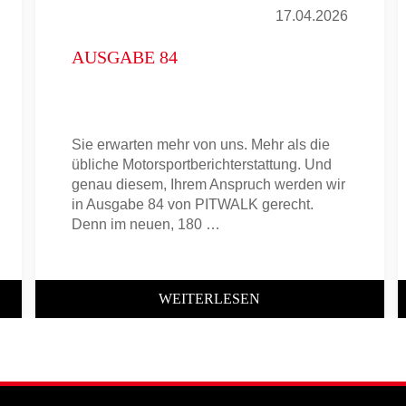
17.04.2026
AUSGABE 84
Sie erwarten mehr von uns. Mehr als die
übliche Motorsportberichterstattung. Und
genau diesem, Ihrem Anspruch werden wir
in Ausgabe 84 von PITWALK gerecht.
Denn im neuen, 180 …
WEITERLESEN