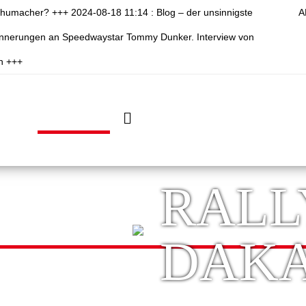
chumacher? +++ 2024-08-18 11:14 : Blog – der unsinnigste
A
rinnerungen an Speedwaystar Tommy Dunker. Interview von
n +++
PITSHOP
PITWALK
PITCAST
PIT
RALL
DAK