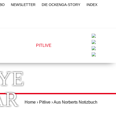
BO
NEWSLETTER
DIE OCKENGA-STORY
INDEX
BLOG
PITQUIZ
PITLIVE
YOUTUBE
YE
AR
Home
›
Pitlive
›
Aus Norberts Notizbuch