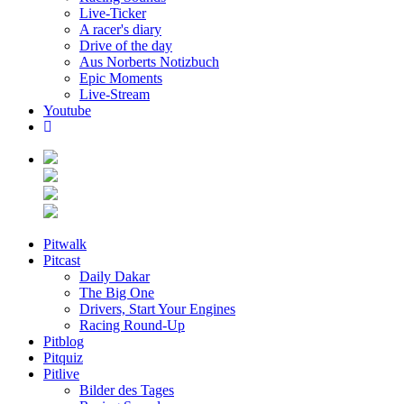
Live-Ticker
A racer's diary
Drive of the day
Aus Norberts Notizbuch
Epic Moments
Live-Stream
Youtube
Pitwalk
Pitcast
Daily Dakar
The Big One
Drivers, Start Your Engines
Racing Round-Up
Pitblog
Pitquiz
Pitlive
Bilder des Tages