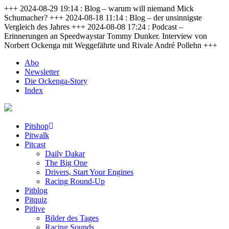
+++ 2024-08-29 19:14 : Blog – warum will niemand Mick
Schumacher? +++ 2024-08-18 11:14 : Blog – der unsinnigste
Vergleich des Jahres +++ 2024-08-08 17:24 : Podcast –
Erinnerungen an Speedwaystar Tommy Dunker. Interview von
Norbert Ockenga mit Weggefährte und Rivale André Pollehn +++
Abo
Newsletter
Die Ockenga-Story
Index
Pitshop
Pitwalk
Pitcast
Daily Dakar
The Big One
Drivers, Start Your Engines
Racing Round-Up
Pitblog
Pitquiz
Pitlive
Bilder des Tages
Racing Sounds