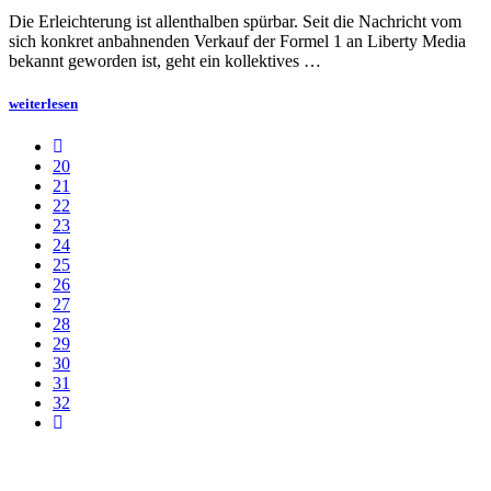
Die Erleichterung ist allenthalben spürbar. Seit die Nachricht vom
sich konkret anbahnenden Verkauf der Formel 1 an Liberty Media
bekannt geworden ist, geht ein kollektives …
weiterlesen
20
21
22
23
24
25
26
27
28
29
30
31
32