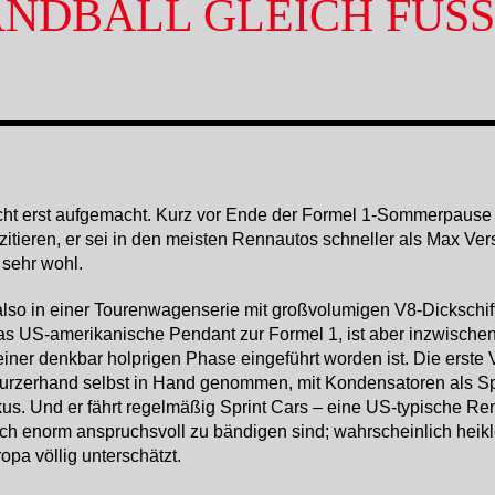
ANDBALL GLEICH FUSS
t erst aufgemacht. Kurz vor Ende der Formel 1-Sommerpause lä
itieren, er sei in den meisten Rennautos schneller als Max Vers
 sehr wohl.
so in einer Tourenwagenserie mit großvolumigen V8-Dickschiff
das US-amerikanische Pendant zur Formel 1, ist aber inzwische
ner denkbar holprigen Phase eingeführt worden ist. Die erste V
s kurzerhand selbst in Hand genommen, mit Kondensatoren als Sp
us. Und er fährt regelmäßig Sprint Cars – eine US-typische R
risch enorm anspruchsvoll zu bändigen sind; wahrscheinlich h
pa völlig unterschätzt.