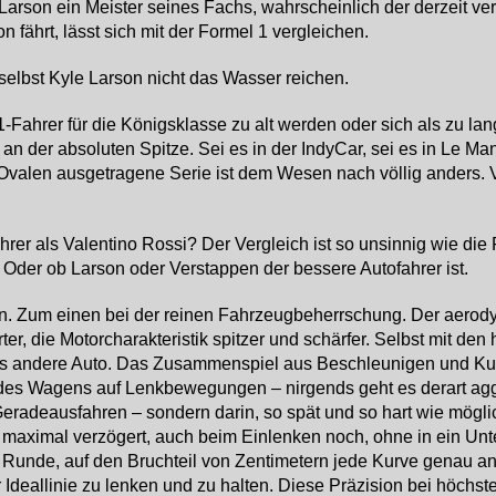
Larson ein Meister seines Fachs, wahrscheinlich der derzeit vers
 fährt, lässt sich mit der Formel 1 vergleichen.
selbst Kyle Larson nicht das Wasser reichen.
Fahrer für die Königsklasse zu alt werden oder sich als zu la
an der absoluten Spitze. Sei es in der IndyCar, sei es in Le 
Ovalen ausgetragene Serie ist dem Wesen nach völlig anders. V
ahrer als Valentino Rossi? Der Vergleich ist so unsinnig wie di
Oder ob Larson oder Verstappen der bessere Autofahrer ist.
en. Zum einen bei der reinen Fahrzeugbeherrschung. Der aerody
r, die Motorcharakteristik spitzer und schärfer. Selbst mit den h
des andere Auto. Das Zusammenspiel aus Beschleunigen und Kurv
es Wagens auf Lenkbewegungen – nirgends geht es derart aggr
Geradeausfahren – sondern darin, so spät und so hart wie mög
maximal verzögert, auch beim Einlenken noch, ohne in ein Unter
m Runde, auf den Bruchteil von Zentimetern jede Kurve genau 
Ideallinie zu lenken und zu halten. Diese Präzision bei höchst