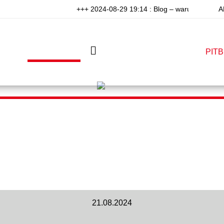
+++ 2024-08-29 19:14 : Blog – warum will niemand
A
PITSHOP
PITWALK
PITCAST
PIT
21.08.2024