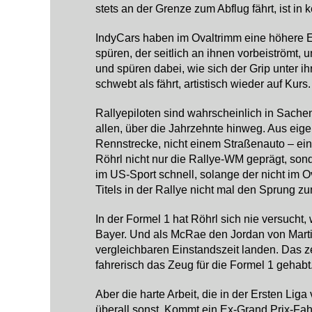
stets an der Grenze zum Abflug fährt, ist i
IndyCars haben im Ovaltrimm eine höhere 
spüren, der seitlich an ihnen vorbeiströmt, 
und spüren dabei, wie sich der Grip unter i
schwebt als fährt, artistisch wieder auf Kurs.
Rallyepiloten sind wahrscheinlich in Sachen
allen, über die Jahrzehnte hinweg. Aus eig
Rennstrecke, nicht einem Straßenauto – ei
Röhrl nicht nur die Rallye-WM geprägt, s
im US-Sport schnell, solange der nicht im O
Titels in der Rallye nicht mal den Sprung z
In der Formel 1 hat Röhrl sich nie versucht,
Bayer. Und als McRae den Jordan von Marti
vergleichbaren Einstandszeit landen. Das 
fahrerisch das Zeug für die Formel 1 gehabt
Aber die harte Arbeit, die in der Ersten Lig
überall sonst. Kommt ein Ex-Grand Prix-Fahr