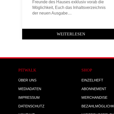
Freunde des Hauses exklusiv vorab die
Möglichkeit, Euch das Inhaltsverzeichnis
der neuen Ausgabe…
WEITERLESEN
PITWALK
SHOP
ÜBER UNS
EINZELHEFT
MEDIADATEN
ABONNEMENT
IMPRESSUM
MERCHANDISE
DATENSCHUTZ
BEZAHLMÖGLICHK