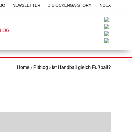
 Mick Schumacher? +++ 2024-08-18 11:14 : Blog – der unsinnigste Ve
BO
NEWSLETTER
DIE OCKENGA-STORY
INDEX
BLOG
PITQUIZ
PITLIVE
YOUTUBE
Home
›
Pitblog
›
Ist Handball gleich Fußball?