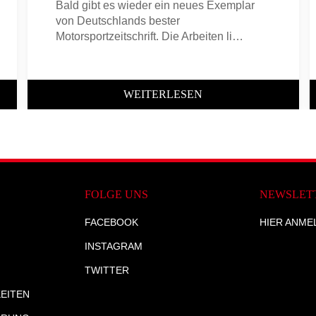
Bald gibt es wieder ein neues Exemplar
von Deutschlands bester
Motorsportzeitschrift. Die Arbeiten li…
WEITERLESEN
FOLGE UNS
NEWSLET
FACEBOOK
HIER ANME
INSTAGRAM
TWITTER
EITEN