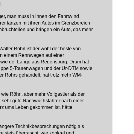
t.
er, man muss in ihnen den Fahrtwind
hrer tanzen mit ihren Autos im Grenzbereich
nbruchteilen und bringen ein Auto, das mehr
alter Röhrl ist der wohl der beste von
– in einem Rennwagen auf einer
h wie der Lange aus Regensburg. Drum hat
Gruppe 5-Tourenwagen und der Ur-DTM sowie
ger Rohrs gehandelt, hat trotz mehr WM-
 wie Röhrl, aber mehr Vollgastier als der
h sehr gute Nachwuchsfahrer nach einer
urz ums Leben gekommen ist, hätte
nd längere Technikbesprechungen nötig als
e stets überrascht, wie konkret und