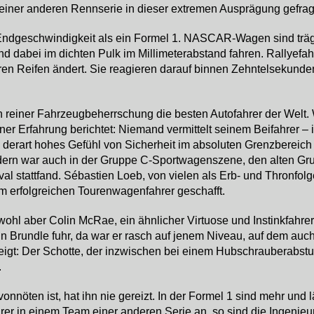
n keiner anderen Rennserie in dieser extremen Ausprägung gefrag
Endgeschwindigkeit als ein Formel 1. NASCAR-Wagen sind träg
und dabei im dichten Pulk im Millimeterabstand fahren. Rallyefa
hren Reifen ändert. Sie reagieren darauf binnen Zehntelsekunde
 reiner Fahrzeugbeherrschung die besten Autofahrer der Welt. W
ener Erfahrung berichtet: Niemand vermittelt seinem Beifahrer 
n derart hohes Gefühl von Sicherheit im absoluten Grenzbereic
ondern war auch in der Gruppe C-Sportwagenszene, den alten 
val stattfand. Sébastien Loeb, von vielen als Erb- und Thronfol
um erfolgreichen Tourenwagenfahrer geschafft.
 wohl aber Colin McRae, ein ähnlicher Virtuose und Instinkfahrer
n Brundle fuhr, da war er rasch auf jenem Niveau, auf dem auc
zeigt: Der Schotte, der inzwischen bei einem Hubschrauberabst
.
a vonnöten ist, hat ihn nie gereizt. In der Formel 1 sind mehr u
er in einem Team einer anderen Serie an, so sind die Ingenieur