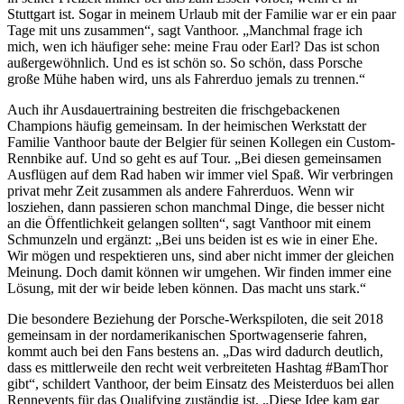
Stuttgart ist. Sogar in meinem Urlaub mit der Familie war er ein paar
Tage mit uns zusammen“, sagt Vanthoor. „Manchmal frage ich
mich, wen ich häufiger sehe: meine Frau oder Earl? Das ist schon
außergewöhnlich. Und es ist schön so. So schön, dass Porsche
große Mühe haben wird, uns als Fahrerduo jemals zu trennen.“
Auch ihr Ausdauertraining bestreiten die frischgebackenen
Champions häufig gemeinsam. In der heimischen Werkstatt der
Familie Vanthoor baute der Belgier für seinen Kollegen ein Custom-
Rennbike auf. Und so geht es auf Tour. „Bei diesen gemeinsamen
Ausflügen auf dem Rad haben wir immer viel Spaß. Wir verbringen
privat mehr Zeit zusammen als andere Fahrerduos. Wenn wir
losziehen, dann passieren schon manchmal Dinge, die besser nicht
an die Öffentlichkeit gelangen sollten“, sagt Vanthoor mit einem
Schmunzeln und ergänzt: „Bei uns beiden ist es wie in einer Ehe.
Wir mögen und respektieren uns, sind aber nicht immer der gleichen
Meinung. Doch damit können wir umgehen. Wir finden immer eine
Lösung, mit der wir beide leben können. Das macht uns stark.“
Die besondere Beziehung der Porsche-Werkspiloten, die seit 2018
gemeinsam in der nordamerikanischen Sportwagenserie fahren,
kommt auch bei den Fans bestens an. „Das wird dadurch deutlich,
dass es mittlerweile den recht weit verbreiteten Hashtag #BamThor
gibt“, schildert Vanthoor, der beim Einsatz des Meisterduos bei allen
Rennevents für das Qualifying zuständig ist. „Diese Idee kam gar