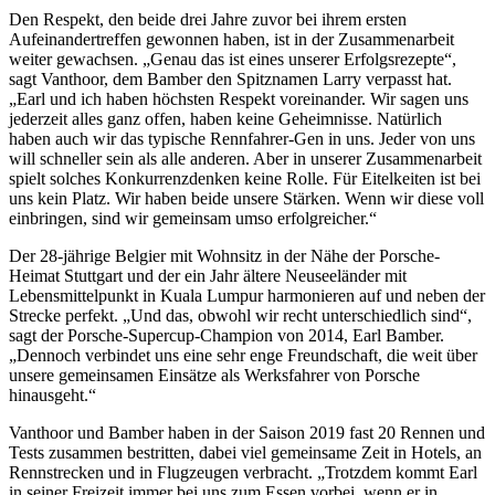
Den Respekt, den beide drei Jahre zuvor bei ihrem ersten
Aufeinandertreffen gewonnen haben, ist in der Zusammenarbeit
weiter gewachsen. „Genau das ist eines unserer Erfolgsrezepte“,
sagt Vanthoor, dem Bamber den Spitznamen Larry verpasst hat.
„Earl und ich haben höchsten Respekt voreinander. Wir sagen uns
jederzeit alles ganz offen, haben keine Geheimnisse. Natürlich
haben auch wir das typische Rennfahrer-Gen in uns. Jeder von uns
will schneller sein als alle anderen. Aber in unserer Zusammenarbeit
spielt solches Konkurrenzdenken keine Rolle. Für Eitelkeiten ist bei
uns kein Platz. Wir haben beide unsere Stärken. Wenn wir diese voll
einbringen, sind wir gemeinsam umso erfolgreicher.“
Der 28-jährige Belgier mit Wohnsitz in der Nähe der Porsche-
Heimat Stuttgart und der ein Jahr ältere Neuseeländer mit
Lebensmittelpunkt in Kuala Lumpur harmonieren auf und neben der
Strecke perfekt. „Und das, obwohl wir recht unterschiedlich sind“,
sagt der Porsche-Supercup-Champion von 2014, Earl Bamber.
„Dennoch verbindet uns eine sehr enge Freundschaft, die weit über
unsere gemeinsamen Einsätze als Werksfahrer von Porsche
hinausgeht.“
Vanthoor und Bamber haben in der Saison 2019 fast 20 Rennen und
Tests zusammen bestritten, dabei viel gemeinsame Zeit in Hotels, an
Rennstrecken und in Flugzeugen verbracht. „Trotzdem kommt Earl
in seiner Freizeit immer bei uns zum Essen vorbei, wenn er in