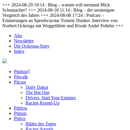
+++ 2024-08-29 19:14 : Blog – warum will niemand Mick
Schumacher? +++ 2024-08-18 11:14 : Blog – der unsinnigste
Vergleich des Jahres +++ 2024-08-08 17:24 : Podcast –
Erinnerungen an Speedwaystar Tommy Dunker. Interview von
Norbert Ockenga mit Weggefährte und Rivale André Pollehn +++
Abo
Newsletter
Die Ockenga-Story
Index
Pitshop
Pitwalk
Pitcast
Daily Dakar
The Big One
Drivers, Start Your Engines
Racing Round-Up
Pitblog
Pitquiz
Pitlive
Bilder des Tages
Racing Sounds