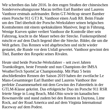
Wir schreiben das Jahr 2016. In den engen Straßen der chinesischen
Sonderverwaltungszone Macau treffen Earl Bamber und Laurens
Vanthoor erstmals aufeinander. Beim GT-Weltcup steuert Bamber
einen Porsche 911 GT3 R, Vanthoor einen Audi R8. Beim Finale
um den Titel überholt der Porsche-Werksfahrer seinen belgischen
Kontrahenten mit einem spektakulären Manöver, liegt in Führung.
Wenige Kurven später verliert Vanthoor die Kontrolle über sein
Fahrzeug, kracht in die Mauer neben der Strecke. Funkensprühend
rutscht er auf dem Dach liegend über die Strecke. Bilder, die um die
Welt gehen. Das Rennen wird abgebrochen und nicht wieder
gestartet, die Runde vor dem Unfall gewertet. Vanthoor gewinnt den
Titel, Bamber den Respekt seines Rivalen.
Heute sind beide Porsche-Werksfahrer – seit zwei Jahren
Teamkollegen, beste Freunde und nun Champions der IMSA
WeatherTech SportsCar Championship. Mit Platz 5 beim
abschließenden Rennen der Saison 2019 haben der zweifache Le
Mans-Gesamtsieger Earl Bamber und Laurens Vanthoor ihre
perfekte Zusammenarbeit mit dem Gewinn des Fahrertitels in der
GTLM-Klasse gekrönt. Das erfolgreiche Duo im Porsche 911 RSR
feierte Siege in Long Beach, Mid-Ohio sowie im kanadischen
Bowmanville und stand zudem bei den Rennen in Daytona, Lime
Rock, auf der Road America und auf dem Virginia International
Raceway auf dem Podest.