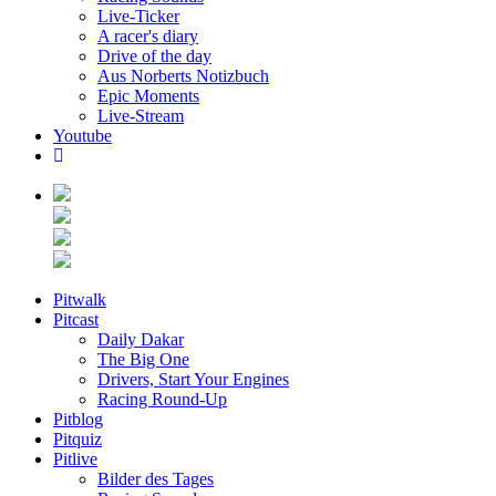
Live-Ticker
A racer's diary
Drive of the day
Aus Norberts Notizbuch
Epic Moments
Live-Stream
Youtube
Pitwalk
Pitcast
Daily Dakar
The Big One
Drivers, Start Your Engines
Racing Round-Up
Pitblog
Pitquiz
Pitlive
Bilder des Tages