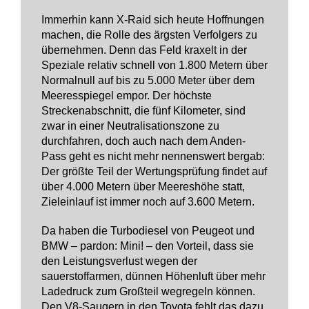
Immerhin kann X-Raid sich heute Hoffnungen
machen, die Rolle des ärgsten Verfolgers zu
übernehmen. Denn das Feld kraxelt in der
Speziale relativ schnell von 1.800 Metern über
Normalnull auf bis zu 5.000 Meter über dem
Meeresspiegel empor. Der höchste
Streckenabschnitt, die fünf Kilometer, sind
zwar in einer Neutralisationszone zu
durchfahren, doch auch nach dem Anden-
Pass geht es nicht mehr nennenswert bergab:
Der größte Teil der Wertungsprüfung findet auf
über 4.000 Metern über Meereshöhe statt,
Zieleinlauf ist immer noch auf 3.600 Metern.
Da haben die Turbodiesel von Peugeot und
BMW – pardon: Mini! – den Vorteil, dass sie
den Leistungsverlust wegen der
sauerstoffarmen, dünnen Höhenluft über mehr
Ladedruck zum Großteil wegregeln können.
Den V8-Saugern in den Toyota fehlt das dazu