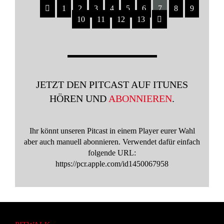
1
2
3
4
5
6
7
8
9
10
11
12
13
JETZT DEN PITCAST AUF ITUNES
HÖREN UND
ABONNIEREN
.
Ihr könnt unseren Pitcast in einem Player eurer Wahl
aber auch manuell abonnieren. Verwendet dafür einfach
folgende URL:
https://pcr.apple.com/id1450067958