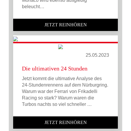
Monaco wird ebenso ausgiebig
beleucht…
JETZT REINHÖREN
25.05.2023
Die ultimativen 24 Stunden
Jetzt kommt die ultimative Analyse des
24-Stundenrennens auf dem Nürburgring.
Warum war der Ferrari von Frikadelli
Racing so stark? Warum waren die
Turbos nachts so viel schneller …
JETZT REINHÖREN