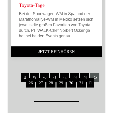
Toyota-Tage
Bei der Sportwagen-WM in Spa und der
Marathonrallye-WM in Mexiko setzen sich
jeweils die großen Favoriten von Toyota
durch. PITWALK-Chef Norbert Ockenga
hat bei beiden Events genau…
JETZT REINHÖREN
19
20
21
22
23
24
25
26
27
28
29
30
31