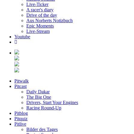
Live-Ticker
A racer's diary
Drive of the day
Aus Norberts Notizbuch
Epic Moments
Live-Stream
Youtube
Pitwalk
Pitcast
Daily Dakar
The Big One
Drivers, Start Your Engines
Racing Round-Up
Pitblog
Pitquiz
Pitlive
Bilder des Tages