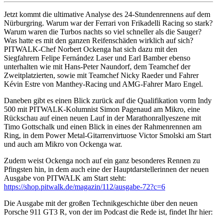
Jetzt kommt die ultimative Analyse des 24-Stundenrennens auf dem
Nürburgring. Warum war der Ferrari von Frikadelli Racing so stark?
Warum waren die Turbos nachts so viel schneller als die Sauger?
Was hatte es mit den ganzen Reifenschäden wirklich auf sich?
PITWALK-Chef Norbert Ockenga hat sich dazu mit den
Siegfahrern Felipe Fernández Laser und Earl Bamber ebenso
unterhalten wie mit Hans-Peter Naundorf, dem Teamchef der
Zweitplatzierten, sowie mit Teamchef Nicky Raeder und Fahrer
Kévin Estre von Manthey-Racing und AMG-Fahrer Maro Engel.
Daneben gibt es einen Blick zurück auf die Qualifikation vorm Indy
500 mit PITWALK-Kolumnist Simon Pagenaud am Mikro, eine
Rückschau auf einen neuen Lauf in der Marathonrallyeszene mit
Timo Gottschalk und einen Blick in eines der Rahmenrennen am
Ring, in dem Power Metal-Gitarrenvirtuose Victor Smolski am Start
und auch am Mikro von Ockenga war.
Zudem weist Ockenga noch auf ein ganz besonderes Rennen zu
Pfingsten hin, in dem auch eine der Hauptdarstellerinnen der neuen
Ausgabe von PITWALK am Start steht:
https://shop.pitwalk.de/magazin/112/ausgabe-72?c=6
Die Ausgabe mit der großen Technikgeschichte über den neuen
Porsche 911 GT3 R, von der im Podcast die Rede ist, findet Ihr hier: