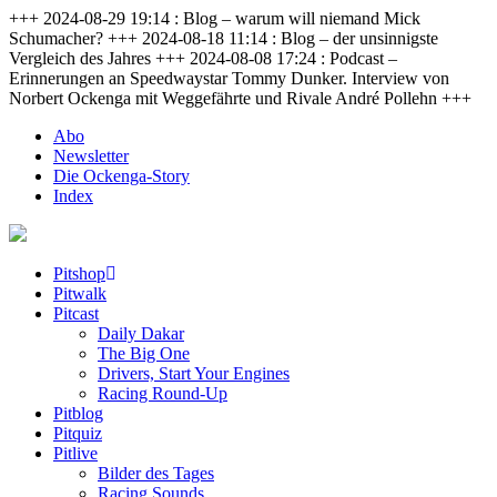
+++ 2024-08-29 19:14 : Blog – warum will niemand Mick
Schumacher? +++ 2024-08-18 11:14 : Blog – der unsinnigste
Vergleich des Jahres +++ 2024-08-08 17:24 : Podcast –
Erinnerungen an Speedwaystar Tommy Dunker. Interview von
Norbert Ockenga mit Weggefährte und Rivale André Pollehn +++
Abo
Newsletter
Die Ockenga-Story
Index
Pitshop
Pitwalk
Pitcast
Daily Dakar
The Big One
Drivers, Start Your Engines
Racing Round-Up
Pitblog
Pitquiz
Pitlive
Bilder des Tages
Racing Sounds