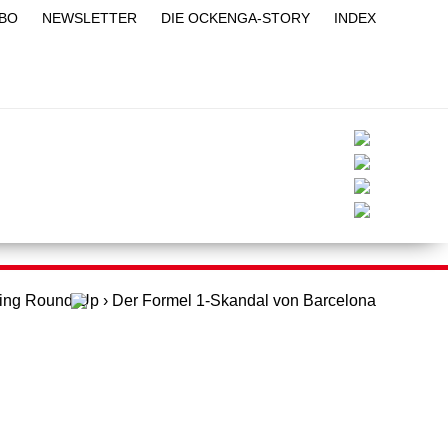
BO
NEWSLETTER
DIE OCKENGA-STORY
INDEX
BLOG
PITQUIZ
PITLIVE
YOUTUBE
ing Round-Up
›
Der Formel 1-Skandal von Barcelona