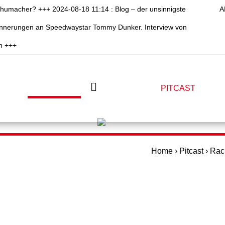
chumacher? +++ 2024-08-18 11:14 : Blog – der unsinnigste
A
rinnerungen an Speedwaystar Tommy Dunker. Interview von
n +++
PITSHOP
PITWALK
PITCAST
PIT
Home
›
Pitcast
›
Rac