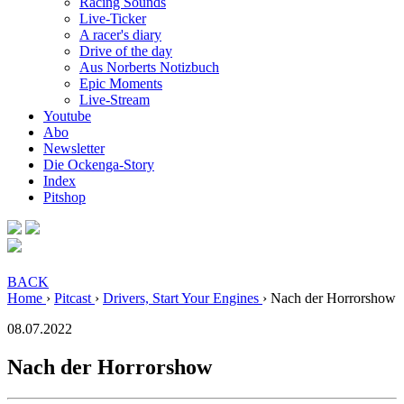
Racing Sounds
Live-Ticker
A racer's diary
Drive of the day
Aus Norberts Notizbuch
Epic Moments
Live-Stream
Youtube
Abo
Newsletter
Die Ockenga-Story
Index
Pitshop
BACK
Home
›
Pitcast
›
Drivers, Start Your Engines
›
Nach der Horrorshow
08.07.2022
Nach der Horrorshow