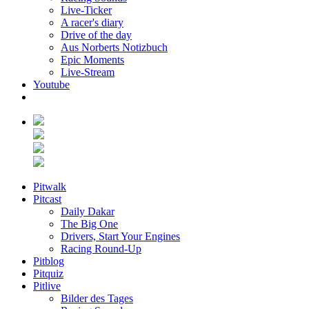
Live-Ticker
A racer's diary
Drive of the day
Aus Norberts Notizbuch
Epic Moments
Live-Stream
Youtube
Pitwalk
Pitcast
Daily Dakar
The Big One
Drivers, Start Your Engines
Racing Round-Up
Pitblog
Pitquiz
Pitlive
Bilder des Tages