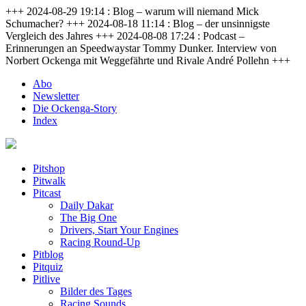
+++ 2024-08-29 19:14 : Blog – warum will niemand Mick
Schumacher? +++ 2024-08-18 11:14 : Blog – der unsinnigste
Vergleich des Jahres +++ 2024-08-08 17:24 : Podcast –
Erinnerungen an Speedwaystar Tommy Dunker. Interview von
Norbert Ockenga mit Weggefährte und Rivale André Pollehn +++
Abo
Newsletter
Die Ockenga-Story
Index
Pitshop
Pitwalk
Pitcast
Daily Dakar
The Big One
Drivers, Start Your Engines
Racing Round-Up
Pitblog
Pitquiz
Pitlive
Bilder des Tages
Racing Sounds