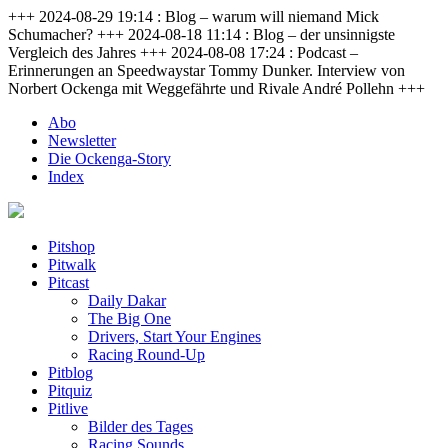
+++ 2024-08-29 19:14 : Blog – warum will niemand Mick
Schumacher? +++ 2024-08-18 11:14 : Blog – der unsinnigste
Vergleich des Jahres +++ 2024-08-08 17:24 : Podcast –
Erinnerungen an Speedwaystar Tommy Dunker. Interview von
Norbert Ockenga mit Weggefährte und Rivale André Pollehn +++
Abo
Newsletter
Die Ockenga-Story
Index
Pitshop
Pitwalk
Pitcast
Daily Dakar
The Big One
Drivers, Start Your Engines
Racing Round-Up
Pitblog
Pitquiz
Pitlive
Bilder des Tages
Racing Sounds