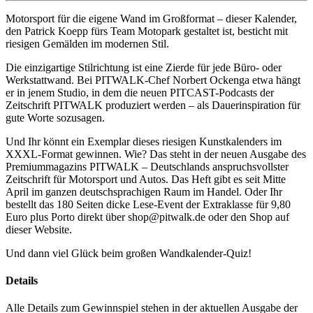
Motorsport für die eigene Wand im Großformat – dieser Kalender,
den Patrick Koepp fürs Team Motopark gestaltet ist, besticht mit
riesigen Gemälden im modernen Stil.
Die einzigartige Stilrichtung ist eine Zierde für jede Büro- oder
Werkstattwand. Bei PITWALK-Chef Norbert Ockenga etwa hängt
er in jenem Studio, in dem die neuen PITCAST-Podcasts der
Zeitschrift PITWALK produziert werden – als Dauerinspiration für
gute Worte sozusagen.
Und Ihr könnt ein Exemplar dieses riesigen Kunstkalenders im
XXXL-Format gewinnen. Wie? Das steht in der neuen Ausgabe des
Premiummagazins PITWALK – Deutschlands anspruchsvollster
Zeitschrift für Motorsport und Autos. Das Heft gibt es seit Mitte
April im ganzen deutschsprachigen Raum im Handel. Oder Ihr
bestellt das 180 Seiten dicke Lese-Event der Extraklasse für 9,80
Euro plus Porto direkt über shop@pitwalk.de oder den Shop auf
dieser Website.
Und dann viel Glück beim großen Wandkalender-Quiz!
Details
Alle Details zum Gewinnspiel stehen in der aktuellen Ausgabe der