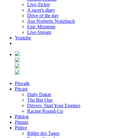
Live-Ticker
A racer's diary
Drive of the day
Aus Norberts Notizbuch
Epic Moments
Live-Stream
Youtube
Pitwalk
Pitcast
Daily Dakar
The Big One
Drivers, Start Your Engines
Racing Round-Up
Pitblog
Pitquiz
Pitlive
Bilder des Tages