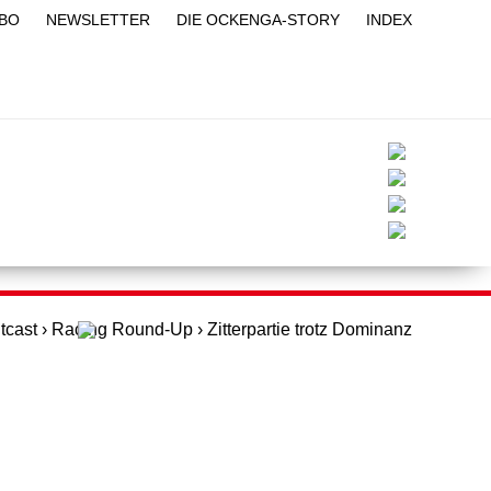
BO
NEWSLETTER
DIE OCKENGA-STORY
INDEX
BLOG
PITQUIZ
PITLIVE
YOUTUBE
itcast
›
Racing Round-Up
›
Zitterpartie trotz Dominanz