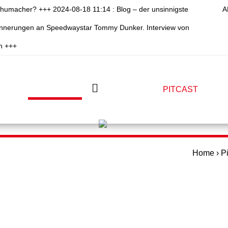
chumacher? +++ 2024-08-18 11:14 : Blog – der unsinnigste
A
rinnerungen an Speedwaystar Tommy Dunker. Interview von
n +++
PITSHOP
PITWALK
PITCAST
PIT
Home
›
P