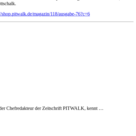
tschalk.
://shop.pitwalk.de/magazin/118/ausgabe-76?c=6
, der Chefredakteur der Zeitschrift PITWALK, kennt …