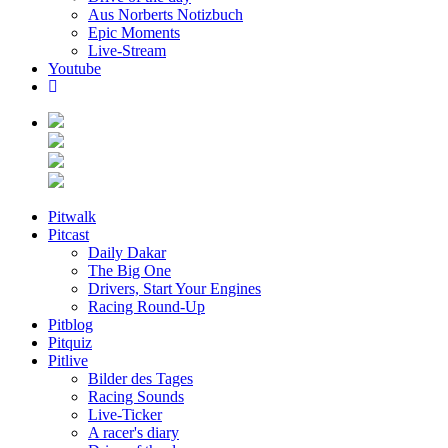
Aus Norberts Notizbuch
Epic Moments
Live-Stream
Youtube
Pitwalk
Pitcast
Daily Dakar
The Big One
Drivers, Start Your Engines
Racing Round-Up
Pitblog
Pitquiz
Pitlive
Bilder des Tages
Racing Sounds
Live-Ticker
A racer's diary