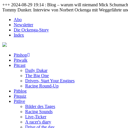
+++ 2024-08-29 19:14 : Blog – warum will niemand Mick Schumacher
Tommy Dunker. Interview von Norbert Ockenga mit Weggefährte un
Abo
Newsletter
Die Ockenga-Story
Index
Pitshop
Pitwalk
Pitcast
Daily Dakar
The Big One
Drivers, Start Your Engines
Racing Round-Up
Pitblog
Pitquiz
Pitlive
Bilder des Tages
Racing Sounds
Live-Ticker
A racer's diary
Drive of the day