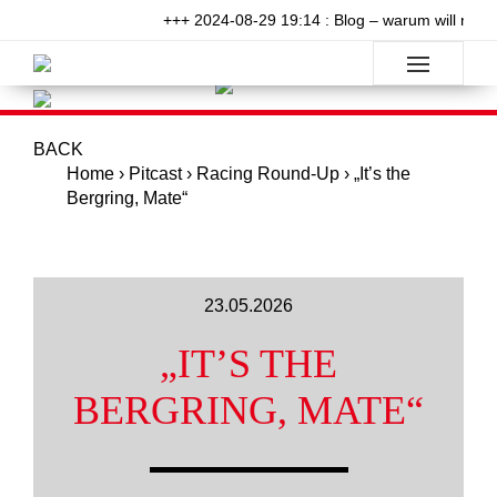
+++ 2024-08-29 19:14 : Blog – warum will niema
BACK
Home
›
Pitcast
›
Racing Round-Up
›
„It’s the
Bergring, Mate“
23.05.2026
„IT’S THE
BERGRING, MATE“