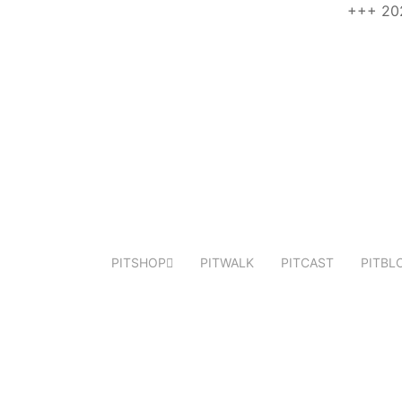
+++ 2024-0
PITSHOP
PITWALK
PITCAST
PITBL