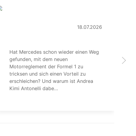
18.07.2026
Mercedes trickst schon wieder
L
Hat Mercedes schon wieder einen Weg
Da
gefunden, mit dem neuen
Si
Motorreglement der Formel 1 zu
Ap
tricksen und sich einen Vorteil zu
Le
erschleichen? Und warum ist Andrea
Me
Kimi Antonelli dabe…
ni
eiterlesen
weiterl