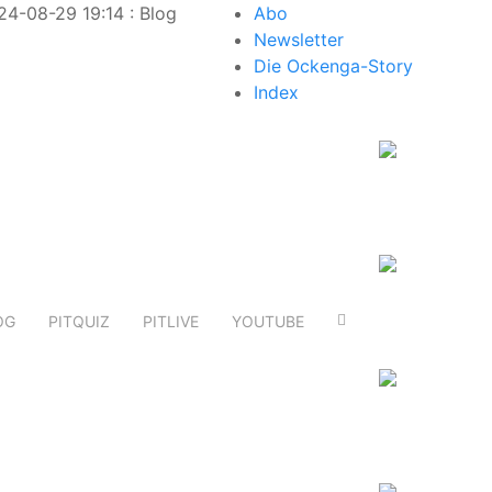
8-29 19:14 : Blog – warum will niemand Mick Schumacher?
Abo
Newsletter
Die Ockenga-Story
Index
OG
PITQUIZ
PITLIVE
YOUTUBE