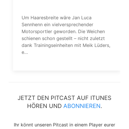
Vom Sattel aufs Eis
Um Haaresbreite wäre Jan Luca
Sennhenn ein vielversprechender
Motorsportler geworden. Die Weichen
schienen schon gestellt – nicht zuletzt
dank Trainingseinheiten mit Meik Lüders,
e…
weiterlesen
w
JETZT DEN PITCAST AUF ITUNES
HÖREN UND
ABONNIEREN
.
Ihr könnt unseren Pitcast in einem Player eurer