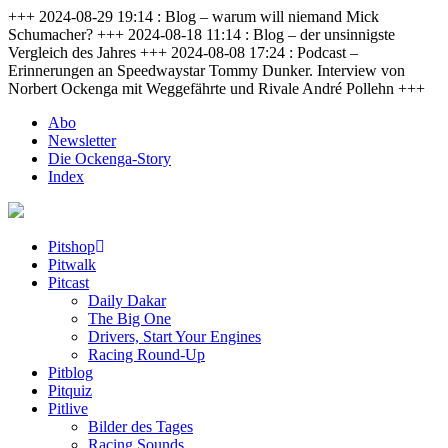
+++ 2024-08-29 19:14 : Blog – warum will niemand Mick
Schumacher? +++ 2024-08-18 11:14 : Blog – der unsinnigste
Vergleich des Jahres +++ 2024-08-08 17:24 : Podcast –
Erinnerungen an Speedwaystar Tommy Dunker. Interview von
Norbert Ockenga mit Weggefährte und Rivale André Pollehn +++
Abo
Newsletter
Die Ockenga-Story
Index
Pitshop
Pitwalk
Pitcast
Daily Dakar
The Big One
Drivers, Start Your Engines
Racing Round-Up
Pitblog
Pitquiz
Pitlive
Bilder des Tages
Racing Sounds