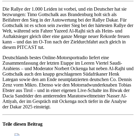
Die Rallye der 1.000 Leiden ist vorbei, und ein Deutscher hat sie
bezwungen: Timo Gottschalk aus Brandenburg holt sich als
Beifahrer den Sieg in der Autowertung bei der Rallye Dakar. Für
Gottschalk ist es schon sein zweiter Sieg bei der härtesten Rallye der
Welt, während sein Fahrer Yazeed Al-Rajhi sich als Heim- und
Auftaktsieger gleich über eine ganze Menge neuer Rekorde freuen
kann – und das im O-Ton nach der Zieldurchfahrt auch gleich in
diesem PITCAST tut.
Deutschlands bestes Online-Motorsportradio liefert eine
Zusammenfassung der letzten Etappe im Leeren Viertel Saudi-
Arabiens – und Moderator Norbert Ockenga hat neben Al-Rajhi und
Gottschalk auch den knapp geschlagenen Südafrikaner Henk
Lategan sowie den am Ende neuntplatzierten deutschen Co. Dennis
Zenz vorm Mikro. Ebenso wie den Motorradwunderknaben Tobias
Ebster aus Tirol – und in einer eigenen Live-Schalte ins Biwak der
Dacia Sandrider den amtierenden Maratonweltmeister Nasser Al-
Attiyah, der im Gespräch mit Ockenga noch tiefer in die Analyse
der Dakar 2025 einsteigt.
Teile diesen Beitrag