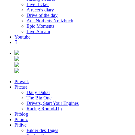
Live-Ticker
A racer's diary
Drive of the day
Aus Norberts Notizbuch
Epic Moments
Live-Stream
Youtube
Pitwalk
Pitcast
Daily Dakar
The Big One
Drivers, Start Your Engines
Racing Round-Up
Pitblog
Pitquiz
Pitlive
Bilder des Tages