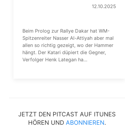
12.10.2025
Kampfansage in der Wüste
Beim Prolog zur Rallye Dakar hat WM-
Spitzenreiter Nasser Al-Attiyah aber mal
allen so richtig gezeigt, wo der Hammer
hängt. Der Katari düpiert die Gegner,
Verfolger Henk Lategan ha…
weiterlesen
w
JETZT DEN PITCAST AUF ITUNES
HÖREN UND
ABONNIEREN
.